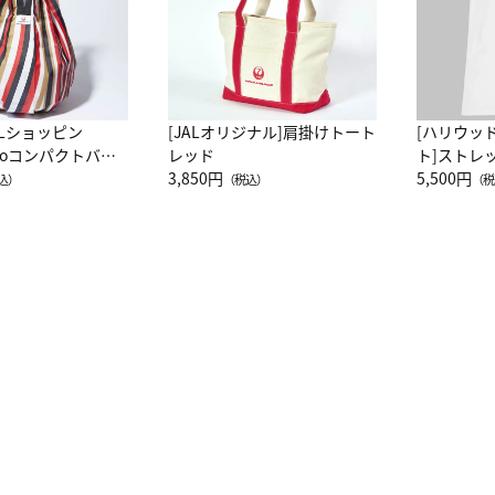
ALショッピン
[JALオリジナル]肩掛けトート
[ハリウッ
attoコンパクトバッ
レッド
ト]ストレ
JAL客室乗務員
3,850円
ーネック別
5,500円
込）
（税込）
（税
カーフ柄