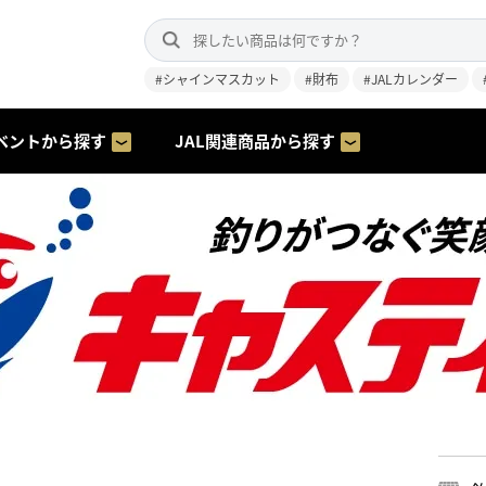
#シャインマスカット
#財布
#JALカレンダー
ベントから探す
JAL関連商品から探す