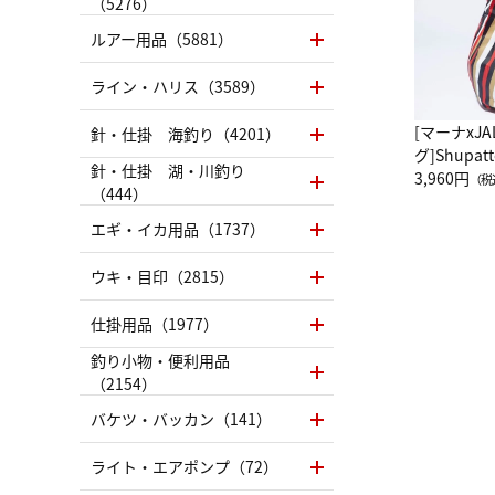
（5276）
ルアー用品（5881）
ライン・ハリス（3589）
[マーナxJ
針・仕掛 海釣り（4201）
グ]Shup
針・仕掛 湖・川釣り
グ Drop 
3,960円
（税
（444）
（LC）ス
エギ・イカ用品（1737）
ウキ・目印（2815）
仕掛用品（1977）
釣り小物・便利用品
（2154）
バケツ・バッカン（141）
ライト・エアポンプ（72）