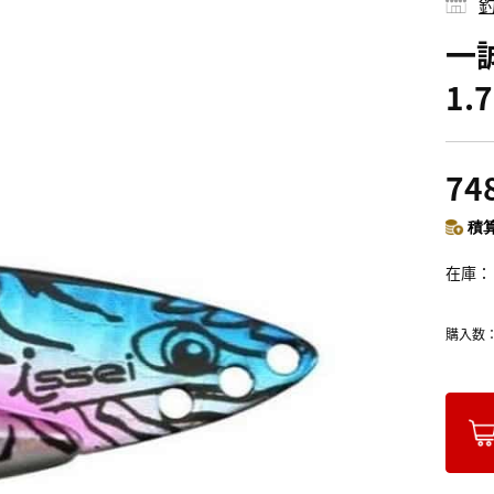
釣
一
1.
74
積算
在庫
購入数