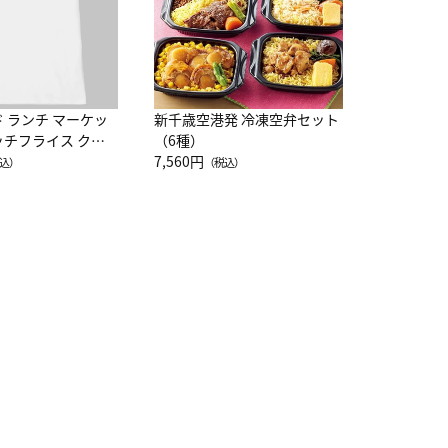
ド ランチ マーケッ
新千歳空港発 冷凍空弁セット
ッチフライス クル
（6種）
注半袖Ｔシャツ
7,560円
込）
（税込）