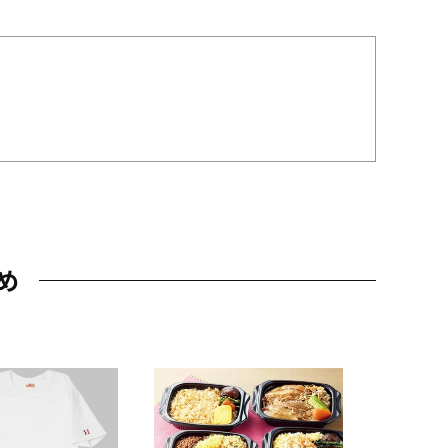
め
JAL特製
レー 200
10,800円
（