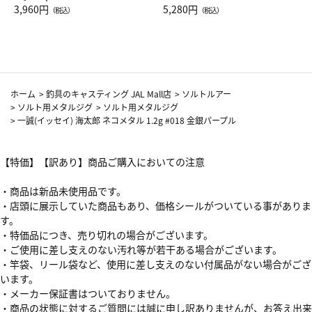
Drop JAL客室乗務員（LC）ス
3,960円
ト（レッドワイン）
5,280円
（税込）
（税込）
カーフ柄
ホーム
>
釣具のキャスティング JAL Mall店
>
ソルトルアー
>
ソルト用メタルジグ
>
ソルト用メタルジグ
>
一誠(イッセイ) 海太郎 ネコメタル 1.2g #018 金銀パープル
【特価】【訳あり】商品ご購入においての注意
・商品は新品未使用品です。
・店頭に展示していた商品もあり、価格シールがついている事がありま
す。
・特価品につき、売り切れの場合がございます。
・ご使用に差し支えのない汚れ等が若干ある場合がございます。
・竿袋、リール袋など、使用に差し支えのない付属品がない場合がござ
います。
・メーカー保証書はついておりません。
・商品の状態に対するご質問には誠に申し訳ありませんが、お答え出来