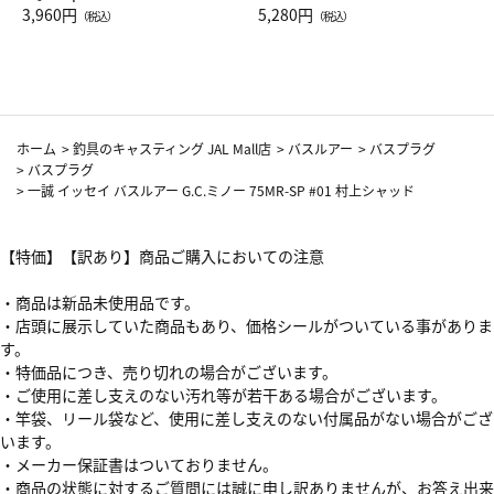
Drop JAL客室乗務員（LC）ス
3,960円
ト（レッドワイン）
5,280円
（税込）
（税込）
カーフ柄
ホーム
>
釣具のキャスティング JAL Mall店
>
バスルアー
>
バスプラグ
>
バスプラグ
>
一誠 イッセイ バスルアー G.C.ミノー 75MR-SP #01 村上シャッド
【特価】【訳あり】商品ご購入においての注意
・商品は新品未使用品です。
・店頭に展示していた商品もあり、価格シールがついている事がありま
す。
・特価品につき、売り切れの場合がございます。
・ご使用に差し支えのない汚れ等が若干ある場合がございます。
・竿袋、リール袋など、使用に差し支えのない付属品がない場合がござ
います。
・メーカー保証書はついておりません。
・商品の状態に対するご質問には誠に申し訳ありませんが、お答え出来