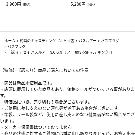
Drop JAL客室乗務員（LC）ス
3,960円
ト（レッドワイン）
5,280円
（税込）
（税込）
カーフ柄
ホーム
>
釣具のキャスティング JAL Mall店
>
バスルアー
>
バスプラグ
>
バスプラグ
>
一誠 イッセイ バスルアー G.C.G.N.ミノー 89SR-SP #07 キンクロ
【特価】【訳あり】商品ご購入においての注意
・商品は新品未使用品です。
・店頭に展示していた商品もあり、価格シールがついている事がありま
す。
・特価品につき、売り切れの場合がございます。
・ご使用に差し支えのない汚れ等が若干ある場合がございます。
・竿袋、リール袋など、使用に差し支えのない付属品がない場合がござ
います。
・メーカー保証書はついておりません。
・商品の状態に対するご質問には誠に申し訳ありませんが、お答え出来