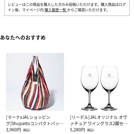
レビューはこの商品を購入した方のみ投稿いただけます。購入商品はログ
イン後、マイページ内
購入履歴一覧
からご確認いただけます。
あなたへのおすすめ
[マーナxJALショッピン
[リーデル]JALオリジナル オヴ
グ]Shupattoコンパクトバッグ
ァチュア ワイングラス2脚セッ
Drop JAL客室乗務員（LC）ス
3,960円
ト（レッドワイン）
5,280円
（税込）
（税込）