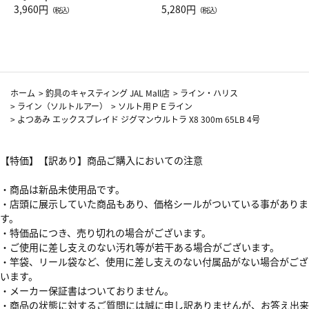
Drop JAL客室乗務員（LC）ス
3,960円
ト（レッドワイン）
5,280円
（税込）
（税込）
カーフ柄
ホーム
>
釣具のキャスティング JAL Mall店
>
ライン・ハリス
>
ライン（ソルトルアー）
>
ソルト用ＰＥライン
>
よつあみ エックスブレイド ジグマンウルトラ X8 300m 65LB 4号
【特価】【訳あり】商品ご購入においての注意
・商品は新品未使用品です。
・店頭に展示していた商品もあり、価格シールがついている事がありま
す。
・特価品につき、売り切れの場合がございます。
・ご使用に差し支えのない汚れ等が若干ある場合がございます。
・竿袋、リール袋など、使用に差し支えのない付属品がない場合がござ
います。
・メーカー保証書はついておりません。
・商品の状態に対するご質問には誠に申し訳ありませんが、お答え出来