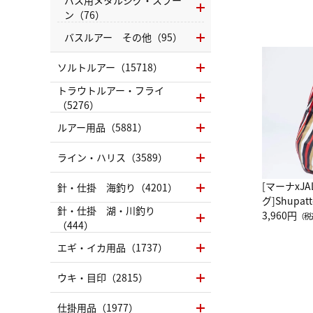
ン（76）
バスルアー その他（95）
ソルトルアー（15718）
トラウトルアー・フライ
（5276）
ルアー用品（5881）
ライン・ハリス（3589）
[マーナxJ
針・仕掛 海釣り（4201）
グ]Shup
針・仕掛 湖・川釣り
グ Drop 
3,960円
（税
（444）
（LC）ス
エギ・イカ用品（1737）
ウキ・目印（2815）
仕掛用品（1977）