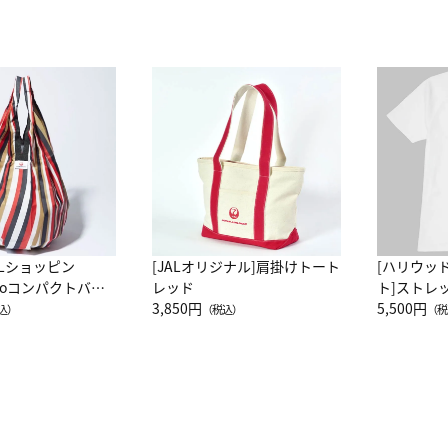
ALショッピン
[JALオリジナル]肩掛けトート
[ハリウッ
attoコンパクトバッ
レッド
ト]ストレ
JAL客室乗務員
3,850円
ーネック別
5,500円
込）
（税込）
（税
カーフ柄