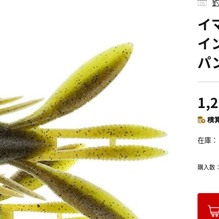
釣
イマ
イン
パ
1,
積算
在庫
購入数