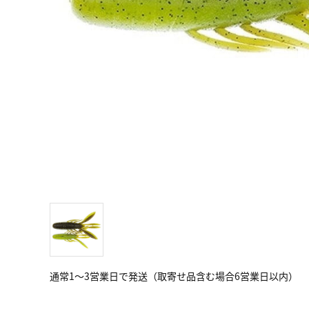
通常1～3営業日で発送（取寄せ品含む場合6営業日以内）