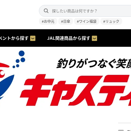
#お中元
#日傘
#ワイン福袋
#リュック
ベントから探す
JAL関連商品から探す