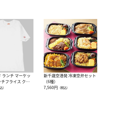
JAL特製
レー 200
10,800円
（
ド ランチ マーケッ
新千歳空港発 冷凍空弁セット
ッチフライス クル
（6種）
注半袖Ｔシャツ
7,560円
込）
（税込）