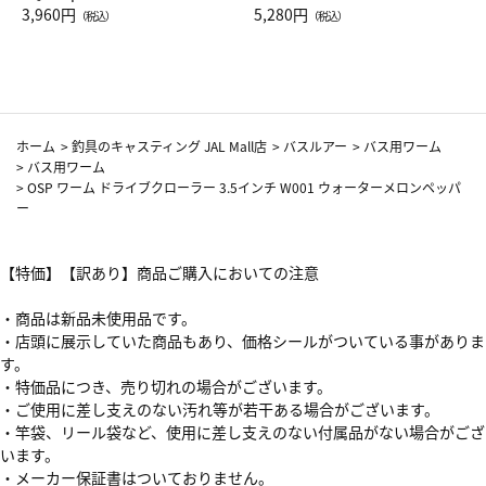
Drop JAL客室乗務員（LC）ス
3,960円
ト（レッドワイン）
5,280円
（税込）
（税込）
カーフ柄
ホーム
>
釣具のキャスティング JAL Mall店
>
バスルアー
>
バス用ワーム
>
バス用ワーム
>
OSP ワーム ドライブクローラー 3.5インチ W001 ウォーターメロンペッパ
ー
【特価】【訳あり】商品ご購入においての注意
・商品は新品未使用品です。
・店頭に展示していた商品もあり、価格シールがついている事がありま
す。
・特価品につき、売り切れの場合がございます。
・ご使用に差し支えのない汚れ等が若干ある場合がございます。
・竿袋、リール袋など、使用に差し支えのない付属品がない場合がござ
います。
・メーカー保証書はついておりません。