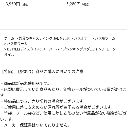
Drop JAL客室乗務員（LC）ス
3,960円
ト（レッドワイン）
5,280円
（税込）
（税込）
カーフ柄
ホーム
>
釣具のキャスティング JAL Mall店
>
バスルアー
>
バス用ワーム
>
バス用ワーム
>
DSTYLE(ディスタイル) スーパーバイブシンキングバグ1.8インチ モーター
オイル
【特価】【訳あり】商品ご購入においての注意
・商品は新品未使用品です。
・店頭に展示していた商品もあり、価格シールがついている事がありま
す。
・特価品につき、売り切れの場合がございます。
・ご使用に差し支えのない汚れ等が若干ある場合がございます。
・竿袋、リール袋など、使用に差し支えのない付属品がない場合がござ
います。
・メーカー保証書はついておりません。