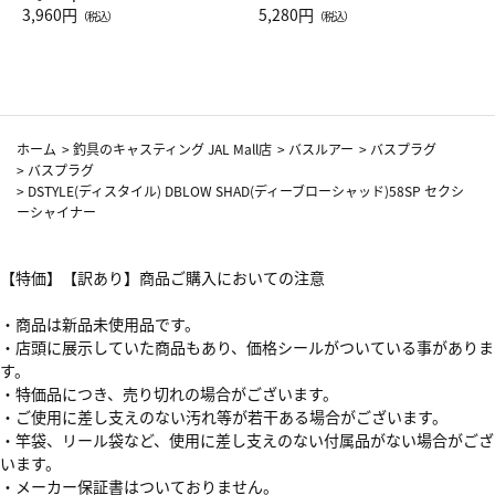
Drop JAL客室乗務員（LC）ス
3,960円
ト（レッドワイン）
5,280円
（税込）
（税込）
カーフ柄
ホーム
>
釣具のキャスティング JAL Mall店
>
バスルアー
>
バスプラグ
>
バスプラグ
>
DSTYLE(ディスタイル) DBLOW SHAD(ディーブローシャッド)58SP セクシ
ーシャイナー
【特価】【訳あり】商品ご購入においての注意
・商品は新品未使用品です。
・店頭に展示していた商品もあり、価格シールがついている事がありま
す。
・特価品につき、売り切れの場合がございます。
・ご使用に差し支えのない汚れ等が若干ある場合がございます。
・竿袋、リール袋など、使用に差し支えのない付属品がない場合がござ
います。
・メーカー保証書はついておりません。