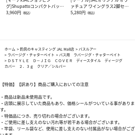
グ]Shupattoコンパクトバッグ
ァチュア ワイングラス2脚セッ
Drop JAL客室乗務員（LC）ス
3,960円
ト（レッドワイン）
5,280円
（税込）
（税込）
カーフ柄
ホーム
>
釣具のキャスティング JAL Mall店
>
バスルアー
>
ラバージグ・チャターベイト
>
バス用 ラバージグ・チャターベイト
>
ＤＳＴＹＬＥ Ｄ－ＪＩＧ ＣＯＶＥＲ ディースタイル ディージグ
カバー ２．３ｇ クリア／シルバー
【特価】【訳あり】商品ご購入においての注意
・商品は新品未使用品です。
・店頭に展示していた商品もあり、価格シールがついている事がありま
す。
・特価品につき、売り切れの場合がございます。
・ご使用に差し支えのない汚れ等が若干ある場合がございます。
・竿袋、リール袋など、使用に差し支えのない付属品がない場合がござ
います。