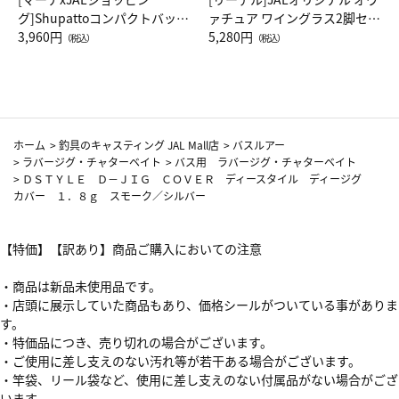
グ]Shupattoコンパクトバッグ
ァチュア ワイングラス2脚セッ
Drop JAL客室乗務員（LC）ス
3,960円
ト（レッドワイン）
5,280円
（税込）
（税込）
カーフ柄
ホーム
>
釣具のキャスティング JAL Mall店
>
バスルアー
>
ラバージグ・チャターベイト
>
バス用 ラバージグ・チャターベイト
>
ＤＳＴＹＬＥ Ｄ－ＪＩＧ ＣＯＶＥＲ ディースタイル ディージグ
カバー １．８ｇ スモーク／シルバー
【特価】【訳あり】商品ご購入においての注意
・商品は新品未使用品です。
・店頭に展示していた商品もあり、価格シールがついている事がありま
す。
・特価品につき、売り切れの場合がございます。
・ご使用に差し支えのない汚れ等が若干ある場合がございます。
・竿袋、リール袋など、使用に差し支えのない付属品がない場合がござ
います。