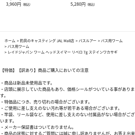
Drop JAL客室乗務員（LC）ス
3,960円
ト（レッドワイン）
5,280円
（税込）
（税込）
カーフ柄
ホーム
>
釣具のキャスティング JAL Mall店
>
バスルアー
>
バス用ワーム
>
バス用ワーム
>
レイドジャパン ワーム ヘッドスイマー リベロ 7g ステインワカサギ
【特価】【訳あり】商品ご購入においての注意
・商品は新品未使用品です。
・店頭に展示していた商品もあり、価格シールがついている事がありま
す。
・特価品につき、売り切れの場合がございます。
・ご使用に差し支えのない汚れ等が若干ある場合がございます。
・竿袋、リール袋など、使用に差し支えのない付属品がない場合がござ
います。
・メーカー保証書はついておりません。
・商品の状態に対するご質問には誠に申し訳ありませんが、お答え出来