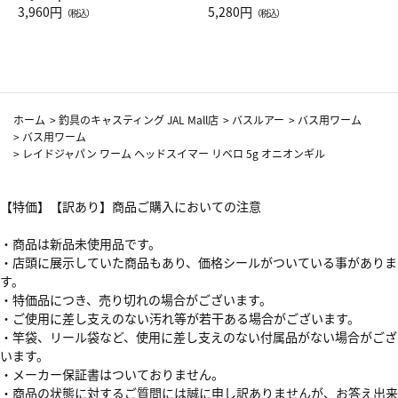
Drop JAL客室乗務員（LC）ス
3,960円
ト（レッドワイン）
5,280円
（税込）
（税込）
カーフ柄
ホーム
>
釣具のキャスティング JAL Mall店
>
バスルアー
>
バス用ワーム
>
バス用ワーム
>
レイドジャパン ワーム ヘッドスイマー リベロ 5g オニオンギル
【特価】【訳あり】商品ご購入においての注意
・商品は新品未使用品です。
・店頭に展示していた商品もあり、価格シールがついている事がありま
す。
・特価品につき、売り切れの場合がございます。
・ご使用に差し支えのない汚れ等が若干ある場合がございます。
・竿袋、リール袋など、使用に差し支えのない付属品がない場合がござ
います。
・メーカー保証書はついておりません。
・商品の状態に対するご質問には誠に申し訳ありませんが、お答え出来