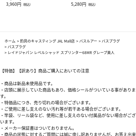
Drop JAL客室乗務員（LC）ス
3,960円
ト（レッドワイン）
5,280円
（税込）
（税込）
カーフ柄
ホーム
>
釣具のキャスティング JAL Mall店
>
バスルアー
>
バスプラグ
>
バスプラグ
>
レイドジャパン レベルシャッド スプリンター68MR グレープ美人
【特価】【訳あり】商品ご購入においての注意
・商品は新品未使用品です。
・店頭に展示していた商品もあり、価格シールがついている事がありま
す。
・特価品につき、売り切れの場合がございます。
・ご使用に差し支えのない汚れ等が若干ある場合がございます。
・竿袋、リール袋など、使用に差し支えのない付属品がない場合がござ
います。
・メーカー保証書はついておりません。
・商品の状態に対するご質問には誠に申し訳ありませんが、お答え出来