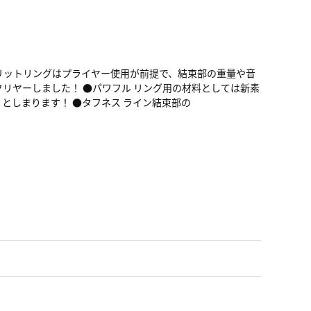
リットリングはプライヤー使用が前提で、結束部の重量や音
リヤーしました！ ●パワフル リング用の材料としては新素
としまります！ ●タフネス ライン結束部の