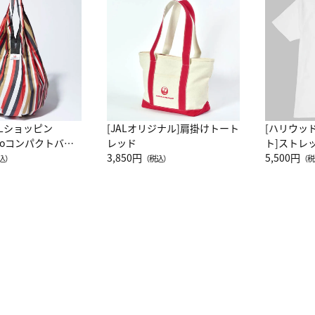
ALショッピン
[JALオリジナル]肩掛けトート
[ハリウッ
attoコンパクトバッ
レッド
ト]ストレ
JAL客室乗務員
3,850円
ーネック別
5,500円
込）
（税込）
（税
カーフ柄