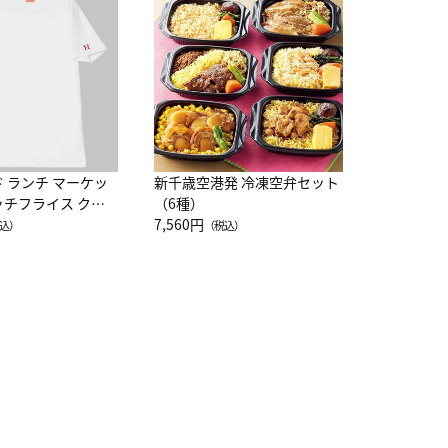
レー 200
10,800円
（
ド ランチ マーケッ
新千歳空港発 冷凍空弁セット
ッチフライス クル
（6種）
注半袖Ｔシャツ
7,560円
込）
（税込）