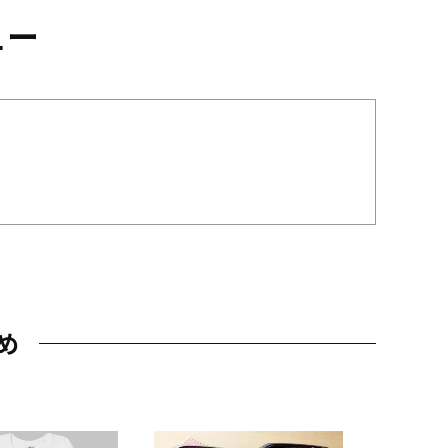
ュー
め
JAL特製