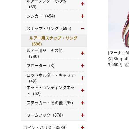
ルアーフック その他
（89）
シンカー（454）
スナップ・リング（696）
ルアー用スナップ・リング
（696）
ルアー用品 その他
[マーナxJ
（790）
グ]Shup
グ Drop 
3,960円
フローター（3）
（税
（LC）ス
ロッドホルダー・キャリア
（49）
ネット・ランディングネッ
ト（62）
ステッカー・その他（95）
ワームフック（878）
ライン・ハリス（3589）