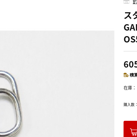
釣
ス
G
OS
60
積算
在庫
購入数