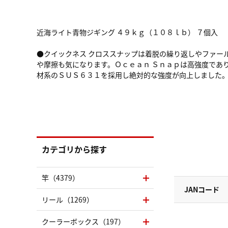
近海ライト青物ジギング ４９ｋｇ（１０８ｌｂ） ７個入
●クイックネス クロススナップは着脱の繰り返しやファー
や摩擦も気になります。Ｏｃｅａｎ Ｓｎａｐは高強度であ
材系のＳＵＳ６３１を採用し絶対的な強度が向上しました。
カテゴリから探す
竿（4379）
JANコード
リール（1269）
クーラーボックス（197）