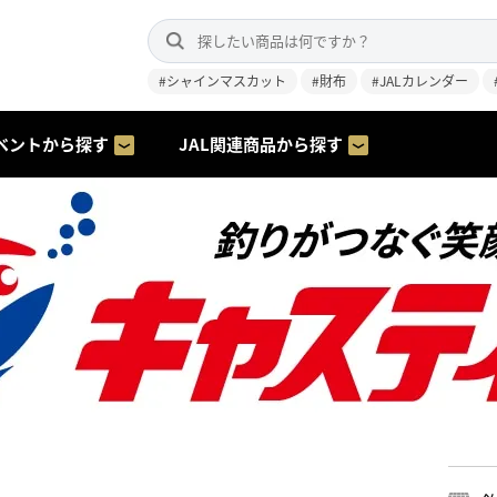
#シャインマスカット
#財布
#JALカレンダー
ベントから探す
JAL関連商品から探す