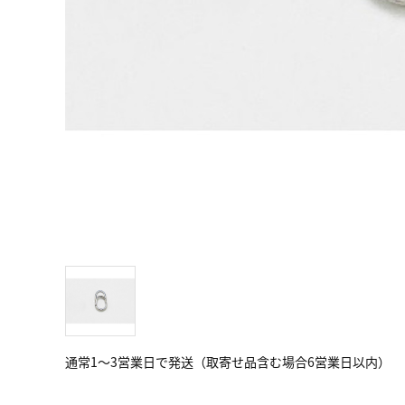
通常1～3営業日で発送（取寄せ品含む場合6営業日以内）