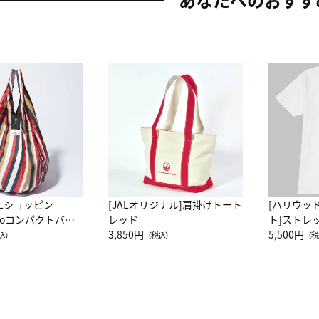
ALショッピン
[JALオリジナル]肩掛けトート
[ハリウッ
attoコンパクトバッ
レッド
ト]ストレ
JAL客室乗務員
3,850円
ーネック別
5,500円
込）
（税込）
（税
カーフ柄