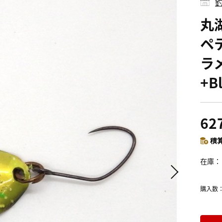
釣
丸
ペテ
ラ
+B
62
積算
在庫
購入数