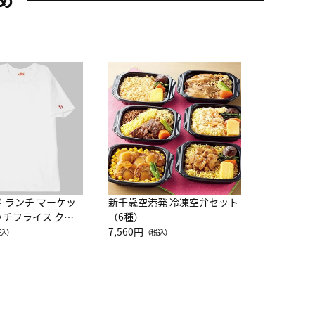
JAL特製
レー 200
10,800円
（
ド ランチ マーケッ
新千歳空港発 冷凍空弁セット
ッチフライス クル
（6種）
注半袖Ｔシャツ
7,560円
込）
（税込）