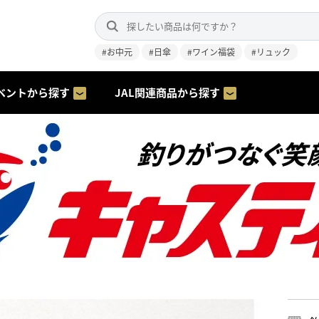
#お中元
#日傘
#ワイン福袋
#リュック
ベントから探す
JAL関連商品から探す