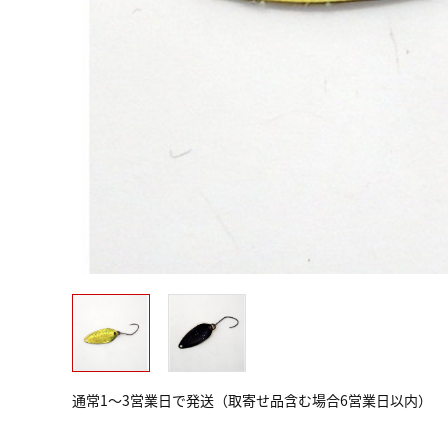
通常1～3営業日で発送（取寄せ品含む場合6営業日以内）