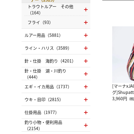
トラウトルアー その他
（164）
フライ（93）
ルアー用品（5881）
ライン・ハリス（3589）
針・仕掛 海釣り（4201）
針・仕掛 湖・川釣り
（444）
[マーナxJ
エギ・イカ用品（1737）
グ]Shup
グ Drop 
3,960円
ウキ・目印（2815）
（税
（LC）ス
仕掛用品（1977）
釣り小物・便利用品
（2154）