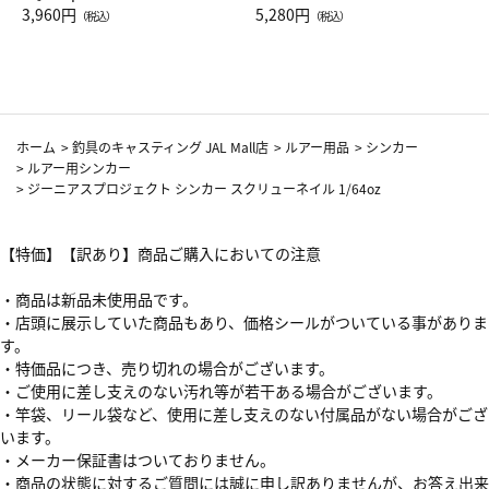
Drop JAL客室乗務員（LC）ス
3,960円
ト（レッドワイン）
5,280円
（税込）
（税込）
カーフ柄
ホーム
>
釣具のキャスティング JAL Mall店
>
ルアー用品
>
シンカー
>
ルアー用シンカー
>
ジーニアスプロジェクト シンカー スクリューネイル 1/64oz
【特価】【訳あり】商品ご購入においての注意
・商品は新品未使用品です。
・店頭に展示していた商品もあり、価格シールがついている事がありま
す。
・特価品につき、売り切れの場合がございます。
・ご使用に差し支えのない汚れ等が若干ある場合がございます。
・竿袋、リール袋など、使用に差し支えのない付属品がない場合がござ
います。
・メーカー保証書はついておりません。
・商品の状態に対するご質問には誠に申し訳ありませんが、お答え出来