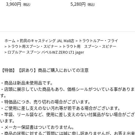
Drop JAL客室乗務員（LC）ス
3,960円
ト（レッドワイン）
5,280円
（税込）
（税込）
カーフ柄
ホーム
>
釣具のキャスティング JAL Mall店
>
トラウトルアー・フライ
>
トラウト用スプーン・スピナー
>
トラウト用 スプーン・スピナー
>
ロブルアー スプーン バベルWZ ZERO LT1 jager
【特価】【訳あり】商品ご購入においての注意
・商品は新品未使用品です。
・店頭に展示していた商品もあり、価格シールがついている事がありま
す。
・特価品につき、売り切れの場合がございます。
・ご使用に差し支えのない汚れ等が若干ある場合がございます。
・竿袋、リール袋など、使用に差し支えのない付属品がない場合がござ
います。
・メーカー保証書はついておりません。
・商品の状態に対するご質問には誠に申し訳ありませんが、お答え出来