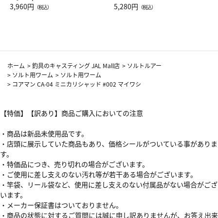
Drop JAL客室乗務員（LC）ス
3,960円
ト（レッドワイン）
5,280円
（税込）
（税込）
カーフ柄
ホーム
>
釣具のキャスティング JAL Mall店
>
ソルトルアー
>
ソルト用ワーム
>
ソルト用ワーム
>
コアマン CA-04 ミニカリシャッド #002 マイワシ
【特価】【訳あり】商品ご購入においての注意
・商品は新品未使用品です。
・店頭に展示していた商品もあり、価格シールがついている事がありま
す。
・特価品につき、売り切れの場合がございます。
・ご使用に差し支えのない汚れ等が若干ある場合がございます。
・竿袋、リール袋など、使用に差し支えのない付属品がない場合がござ
います。
・メーカー保証書はついておりません。
・商品の状態に対するご質問には誠に申し訳ありませんが、お答え出来