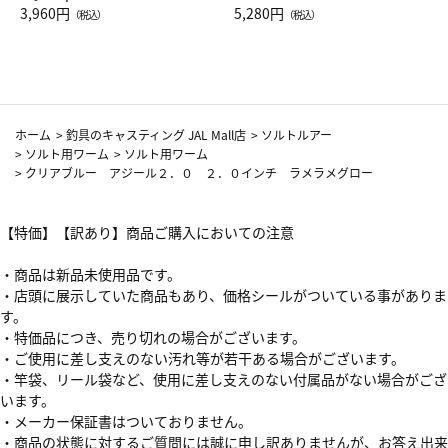
Drop JAL客室乗務員（LC）ス
3,960円
ト（レッドワイン）
5,280円
（税込）
（税込）
カーフ柄
ホーム
>
釣具のキャスティング JAL Mall店
>
ソルトルアー
>
ソルト用ワーム
>
ソルト用ワーム
>
クリアブルー アジール２．０ ２．０インチ ラメラメグロー
【特価】【訳あり】商品ご購入においての注意
・商品は新品未使用品です。
・店頭に展示していた商品もあり、価格シールがついている事がありま
す。
・特価品につき、売り切れの場合がございます。
・ご使用に差し支えのない汚れ等が若干ある場合がございます。
・竿袋、リール袋など、使用に差し支えのない付属品がない場合がござ
います。
・メーカー保証書はついておりません。
・商品の状態に対するご質問には誠に申し訳ありませんが、お答え出来