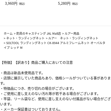
Drop JAL客室乗務員（LC）ス
3,960円
ト（レッドワイン）
5,280円
（税込）
（税込）
カーフ柄
ホーム
>
釣具のキャスティング JAL Mall店
>
ルアー用品
>
ネット・ランディングネット
>
ルアー ネット・ランディングネット
>
SOLTOOL ランディングネット CK-8944 アルミフレームネット オーバルタ
イプ レッド M
【特価】【訳あり】商品ご購入においての注意
・商品は新品未使用品です。
・店頭に展示していた商品もあり、価格シールがついている事がありま
す。
・特価品につき、売り切れの場合がございます。
・ご使用に差し支えのない汚れ等が若干ある場合がございます。
・竿袋、リール袋など、使用に差し支えのない付属品がない場合がござ
います。
・メーカー保証書はついておりません。