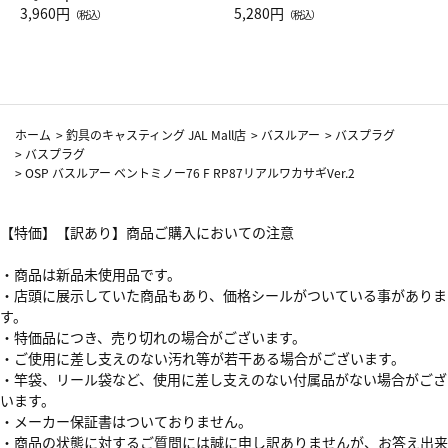
Drop JAL客室乗務員（LC）ス
3,960円
ト（レッドワイン）
5,280円
（税込）
（税込）
カーフ柄
ホーム
>
釣具のキャスティング JAL Mall店
>
バスルアー
>
バスプラグ
>
バスプラグ
>
OSP バスルアー ベントミノー76 F RP87リアルワカサギVer.2
【特価】【訳あり】商品ご購入においての注意
・商品は新品未使用品です。
・店頭に展示していた商品もあり、価格シールがついている事がありま
す。
・特価品につき、売り切れの場合がございます。
・ご使用に差し支えのない汚れ等が若干ある場合がございます。
・竿袋、リール袋など、使用に差し支えのない付属品がない場合がござ
います。
・メーカー保証書はついておりません。
・商品の状態に対するご質問には誠に申し訳ありませんが、お答え出来