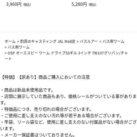
Drop JAL客室乗務員（LC）ス
3,960円
ト（レッドワイン）
5,280円
（税込）
（税込）
カーフ柄
ホーム
>
釣具のキャスティング JAL Mall店
>
バスルアー
>
バス用ワーム
>
バス用ワーム
>
OSP オーエスピー ワーム ドライブSSギル 3インチ TW107グリパン/チャ
ート
【特価】【訳あり】商品ご購入においての注意
・商品は新品未使用品です。
・店頭に展示していた商品もあり、価格シールがついている事がありま
す。
・特価品につき、売り切れの場合がございます。
・ご使用に差し支えのない汚れ等が若干ある場合がございます。
・竿袋、リール袋など、使用に差し支えのない付属品がない場合がござ
います。
・メーカー保証書はついておりません。