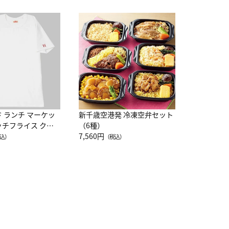
JAL特製
レー 200
10,800円
（
ド ランチ マーケッ
新千歳空港発 冷凍空弁セット
ッチフライス クル
（6種）
注半袖Ｔシャツ
7,560円
込）
（税込）