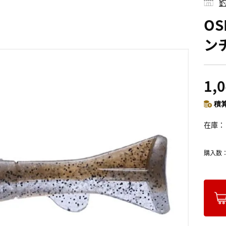
釣
OS
ン
1,
積算
在庫
購入数