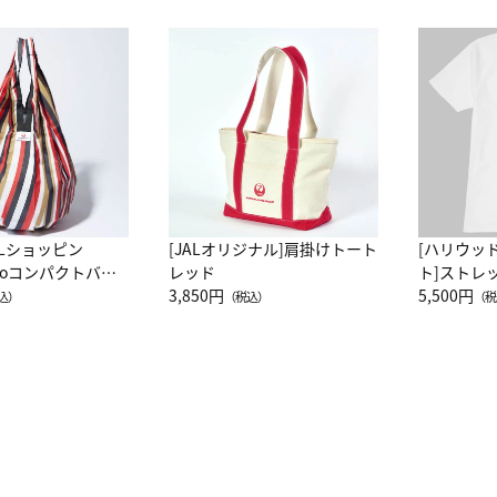
ALショッピン
[JALオリジナル]肩掛けトート
[ハリウッ
attoコンパクトバッ
レッド
ト]ストレ
JAL客室乗務員
3,850円
ーネック別
5,500円
込）
（税込）
（税
カーフ柄