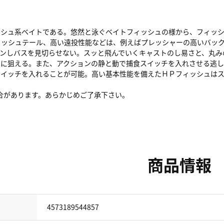
ッシュ系ベイトである。悠然と泳ぐベイトフィッシュの様から、フィッ
ィッシュテール、高い遠投性能などは、例えばプレッシャーの高いバック
ョンしバスを見切らせない。スッと飛んでいくキャストのし易さと、丸み
トに狙える。また、アクションの静と動で捕食スイッチを入れさせる逃
スイッチを入れることが可能。高い基本性能を備えたＨＰフィッシュは
場合があります。あらかじめご了承下さい。
商品情報
4573189544857