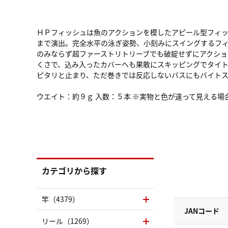
ＨＰフィッシュは魚のアクションを模したアピール型フィ
まで演出。完全水平の泳ぎ姿勢、小刻みにスイングするフ
のみならず超ファーストリトリーブでも破綻せずにアクシ
くさで、込み入ったカバーへも果敢にスキッピングでタイ
ピタリと止まり、ただ巻きでは反応しないバスにもバイト
ウエイト：約９ｇ 入数：５本 ※実物と色が違って見える
カテゴリから探す
竿（4379）
JANコード
リール（1269）