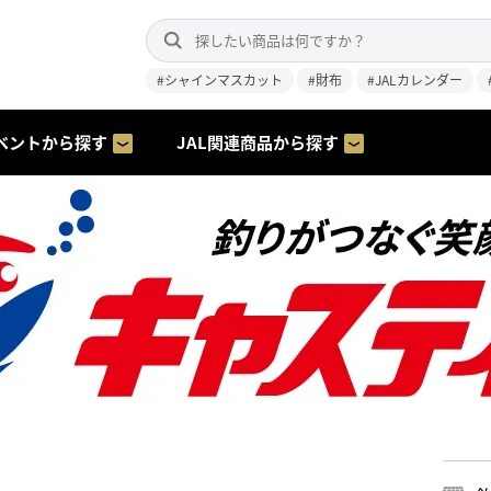
#シャインマスカット
#財布
#JALカレンダー
ベントから探す
JAL関連商品から探す