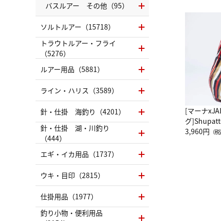
バスルアー その他（95）
ソルトルアー（15718）
トラウトルアー・フライ
（5276）
ルアー用品（5881）
ライン・ハリス（3589）
[マーナxJ
針・仕掛 海釣り（4201）
グ]Shup
針・仕掛 湖・川釣り
グ Drop 
3,960円
（税
（444）
（LC）ス
エギ・イカ用品（1737）
ウキ・目印（2815）
仕掛用品（1977）
釣り小物・便利用品