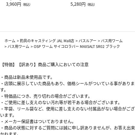
Drop JAL客室乗務員（LC）ス
3,960円
ト（レッドワイン）
5,280円
（税込）
（税込）
カーフ柄
ホーム
>
釣具のキャスティング JAL Mall店
>
バスルアー
>
バス用ワーム
>
バス用ワーム
>
OSP ワーム サイコロラバー MAXSALT SR02 ブラック
【特価】【訳あり】商品ご購入においての注意
・商品は新品未使用品です。
・店頭に展示していた商品もあり、価格シールがついている事がありま
す。
・特価品につき、売り切れの場合がございます。
・ご使用に差し支えのない汚れ等が若干ある場合がございます。
・竿袋、リール袋など、使用に差し支えのない付属品がない場合がござ
います。
・メーカー保証書はついておりません。
・商品の状態に対するご質問には誠に申し訳ありませんが、お答え出来
かねます。