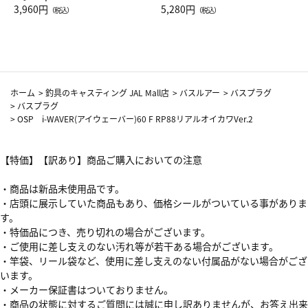
Drop JAL客室乗務員（LC）ス
3,960円
ト（レッドワイン）
5,280円
（税込）
（税込）
カーフ柄
ホーム
>
釣具のキャスティング JAL Mall店
>
バスルアー
>
バスプラグ
>
バスプラグ
>
OSP i-WAVER(アイウェーバー)60 F RP88リアルオイカワVer.2
【特価】【訳あり】商品ご購入においての注意
・商品は新品未使用品です。
・店頭に展示していた商品もあり、価格シールがついている事がありま
す。
・特価品につき、売り切れの場合がございます。
・ご使用に差し支えのない汚れ等が若干ある場合がございます。
・竿袋、リール袋など、使用に差し支えのない付属品がない場合がござ
います。
・メーカー保証書はついておりません。
・商品の状態に対するご質問には誠に申し訳ありませんが、お答え出来