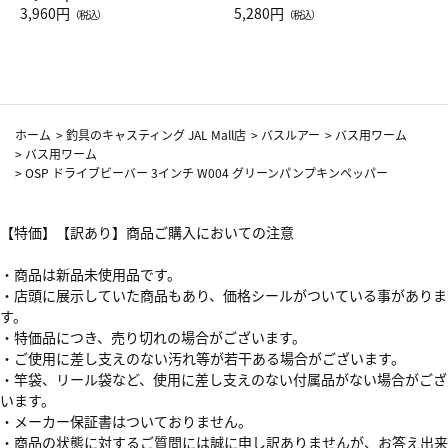
Drop JAL客室乗務員（LC）ス
3,960円
ト（レッドワイン）
5,280円
（税込）
（税込）
カーフ柄
ホーム
>
釣具のキャスティング JAL Mall店
>
バスルアー
>
バス用ワーム
>
バス用ワーム
>
OSP ドライブビーバー 3インチ W004 グリーンパンプキンペッパー
【特価】【訳あり】商品ご購入においての注意
・商品は新品未使用品です。
・店頭に展示していた商品もあり、価格シールがついている事がありま
す。
・特価品につき、売り切れの場合がございます。
・ご使用に差し支えのない汚れ等が若干ある場合がございます。
・竿袋、リール袋など、使用に差し支えのない付属品がない場合がござ
います。
・メーカー保証書はついておりません。
・商品の状態に対するご質問には誠に申し訳ありませんが、お答え出来