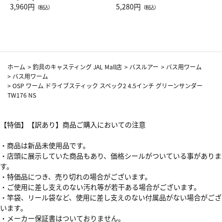
Drop JAL客室乗務員（LC）ス
3,960円
ト（レッドワイン）
5,280円
（税込）
（税込）
カーフ柄
ホーム
>
釣具のキャスティング JAL Mall店
>
バスルアー
>
バス用ワーム
>
バス用ワーム
>
OSP ワーム ドライブスティック スペック2 4.5インチ グリーンサンダー
TW176 NS
【特価】【訳あり】商品ご購入においての注意
・商品は新品未使用品です。
・店頭に展示していた商品もあり、価格シールがついている事がありま
す。
・特価品につき、売り切れの場合がございます。
・ご使用に差し支えのない汚れ等が若干ある場合がございます。
・竿袋、リール袋など、使用に差し支えのない付属品がない場合がござ
います。
・メーカー保証書はついておりません。