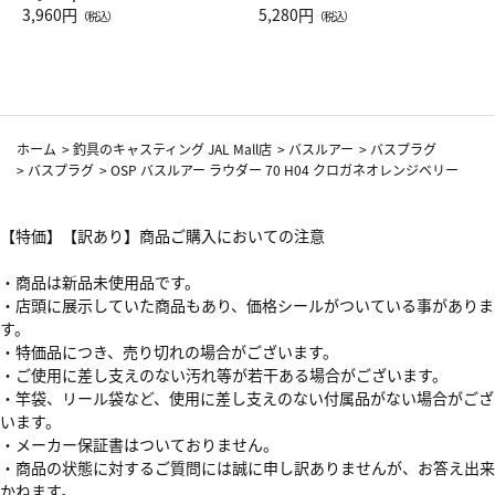
Drop JAL客室乗務員（LC）ス
3,960円
ト（レッドワイン）
5,280円
（税込）
（税込）
カーフ柄
ホーム
>
釣具のキャスティング JAL Mall店
>
バスルアー
>
バスプラグ
>
バスプラグ
>
OSP バスルアー ラウダー 70 H04 クロガネオレンジベリー
【特価】【訳あり】商品ご購入においての注意
・商品は新品未使用品です。
・店頭に展示していた商品もあり、価格シールがついている事がありま
す。
・特価品につき、売り切れの場合がございます。
・ご使用に差し支えのない汚れ等が若干ある場合がございます。
・竿袋、リール袋など、使用に差し支えのない付属品がない場合がござ
います。
・メーカー保証書はついておりません。
・商品の状態に対するご質問には誠に申し訳ありませんが、お答え出来
かねます。