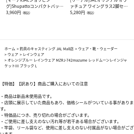
グ]Shupattoコンパクトバッグ
ァチュア ワイングラス2脚セッ
Drop JAL客室乗務員（LC）ス
3,960円
ト（レッドワイン）
5,280円
（税込）
（税込）
カーフ柄
ホーム
>
釣具のキャスティング JAL Mall店
>
ウェア・靴・ウェーダー
>
ウェア
>
レインウェア
>
オレンジブルー レインウェア MZRJ-742mazume レッドムーンレインジャ
ケットIII ブラック L
【特価】【訳あり】商品ご購入においての注意
・商品は新品未使用品です。
・店頭に展示していた商品もあり、価格シールがついている事がありま
す。
・特価品につき、売り切れの場合がございます。
・ご使用に差し支えのない汚れ等が若干ある場合がございます。
・竿袋、リール袋など、使用に差し支えのない付属品がない場合がござ
います。