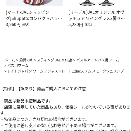
[マーナxJALショッピン
[リーデル]JALオリジナル オヴ
グ]Shupattoコンパクトバッグ
ァチュア ワイングラス2脚セッ
Drop JAL客室乗務員（LC）ス
3,960円
ト（レッドワイン）
5,280円
（税込）
（税込）
カーフ柄
ホーム
>
釣具のキャスティング JAL Mall店
>
バスルアー
>
バス用ワーム
>
バス用ワーム
>
レイドジャパン ワーム アジャストレート12incスリム スモークシュリンプ
【特価】【訳あり】商品ご購入においての注意
・商品は新品未使用品です。
・店頭に展示していた商品もあり、価格シールがついている事がありま
す。
・特価品につき、売り切れの場合がございます。
・ご使用に差し支えのない汚れ等が若干ある場合がございます。