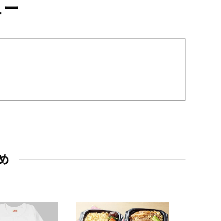
ュー
め
JAL特製
レー 200