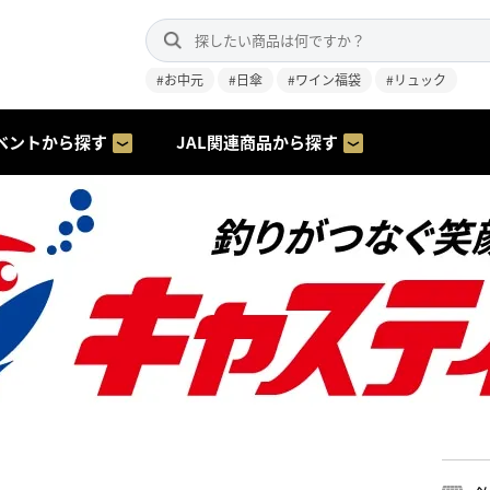
#お中元
#日傘
#ワイン福袋
#リュック
ベントから探す
JAL関連商品から探す