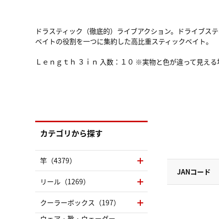
ドラスティック（徹底的）ライブアクション。ドライブス
ベイトの役割を一つに集約した高比重スティックベイト。
Ｌｅｎｇｔｈ ３ｉｎ 入数：１０ ※実物と色が違って見え
カテゴリから探す
竿（4379）
JANコード
リール（1269）
クーラーボックス（197）
ウェア・靴・ウェーダー