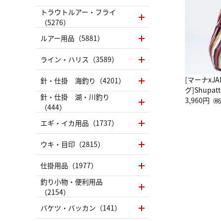
トラウトルアー・フライ
（5276）
ルアー用品（5881）
ライン・ハリス（3589）
[マーナxJ
針・仕掛 海釣り（4201）
グ]Shup
針・仕掛 湖・川釣り
グ Drop 
3,960円
（税
（444）
（LC）ス
エギ・イカ用品（1737）
ウキ・目印（2815）
仕掛用品（1977）
釣り小物・便利用品
（2154）
バケツ・バッカン（141）