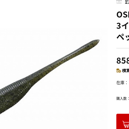
釣
O
3
ペ
85
積算
在庫
購入数