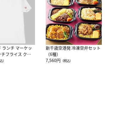
10,800円
（
ド ランチ マーケッ
新千歳空港発 冷凍空弁セット
ッチフライス クル
（6種）
注半袖Ｔシャツ
7,560円
込）
（税込）