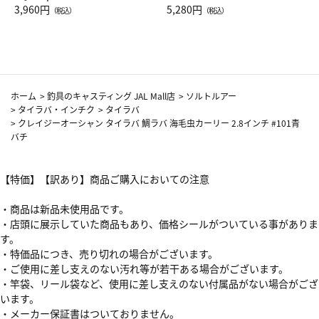
Drop JAL客室乗務員（LC）ス
3,960円
ト（レッドワイン）
5,280円
（税込）
（税込）
カーフ柄
ホーム
>
釣具のキャスティング JAL Mall店
>
ソルトルアー
>
タイラバ・インチク
>
タイラバ
>
クレイジーオーシャン タイラバ 鯛ラバ 海毛虫カーリー 2.8インチ #101青
バチ
【特価】【訳あり】商品ご購入においての注意
・商品は新品未使用品です。
・店頭に展示していた商品もあり、価格シールがついている事がありま
す。
・特価品につき、売り切れの場合がございます。
・ご使用に差し支えのない汚れ等が若干ある場合がございます。
・竿袋、リール袋など、使用に差し支えのない付属品がない場合がござ
います。
・メーカー保証書はついておりません。