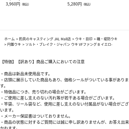
Drop JAL客室乗務員（LC）ス
3,960円
ト（レッドワイン）
5,280円
（税込）
（税込）
カーフ柄
ホーム
>
釣具のキャスティング JAL Mall店
>
ウキ・目印
>
磯・堤防ウキ
>
円錐ウキ
>
ソルト・ブレイク・ジャパン ウキ VFファング B イエロ-
【特価】【訳あり】商品ご購入においての注意
・商品は新品未使用品です。
・店頭に展示していた商品もあり、価格シールがついている事がありま
す。
・特価品につき、売り切れの場合がございます。
・ご使用に差し支えのない汚れ等が若干ある場合がございます。
・竿袋、リール袋など、使用に差し支えのない付属品がない場合がござ
います。
・メーカー保証書はついておりません。
・商品の状態に対するご質問には誠に申し訳ありませんが、お答え出来
かねます。