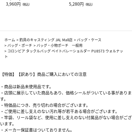
Drop JAL客室乗務員（LC）ス
3,960円
ト（レッドワイン）
5,280円
（税込）
（税込）
カーフ柄
ホーム
>
釣具のキャスティング JAL Mall店
>
バッグ・ケース
>
バッグ・ポーチ
>
バッグ・小物ポーチ 一般用
>
コロンビア タックルバッグ ベイトバレーショルダー PU8573 ウォルナッ
ト
【特価】【訳あり】商品ご購入においての注意
・商品は新品未使用品です。
・店頭に展示していた商品もあり、価格シールがついている事がありま
す。
・特価品につき、売り切れの場合がございます。
・ご使用に差し支えのない汚れ等が若干ある場合がございます。
・竿袋、リール袋など、使用に差し支えのない付属品がない場合がござ
います。
・メーカー保証書はついておりません。