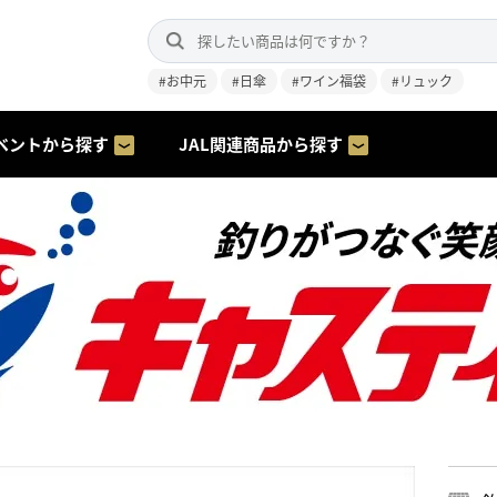
#お中元
#日傘
#ワイン福袋
#リュック
ベントから探す
JAL関連商品から探す