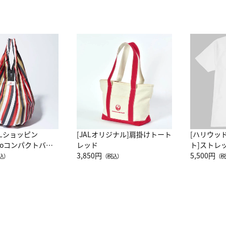
ALショッピン
[JALオリジナル]肩掛けトート
[ハリウッ
attoコンパクトバッ
レッド
ト]ストレ
JAL客室乗務員
3,850円
ーネック別
5,500円
込）
（税込）
（税
カーフ柄