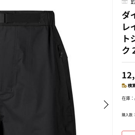
釣
ダイ
レイ
ト
ク 
12
積算
在庫
購入数