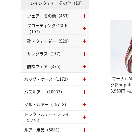
レインウェア その他（10）
ウェア その他（463）
フローティングベスト
（197）
靴・ウェーダー（520）
サングラス（177）
防寒ウェア（375）
[マーナxJ
バッグ・ケース（1172）
グ]Shup
グ Drop 
3,960円
バスルアー（10037）
（税
（LC）ス
ソルトルアー（15718）
トラウトルアー・フライ
（5276）
ルアー用品（5881）