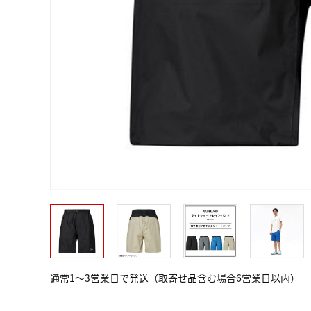
通常1～3営業日で発送（取寄せ品含む場合6営業日以内）