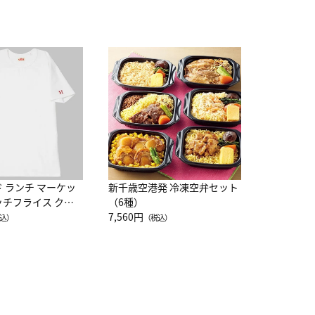
JAL特製
レー 200
10,800円
（
ド ランチ マーケッ
新千歳空港発 冷凍空弁セット
ッチフライス クル
（6種）
注半袖Ｔシャツ
7,560円
込）
（税込）