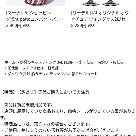
[マーナxJALショッピン
[リーデル]JALオリジナル オヴ
グ]Shupattoコンパクトバッグ
ァチュア ワイングラス2脚セッ
Drop JAL客室乗務員（LC）ス
3,960円
ト（レッドワイン）
5,280円
（税込）
（税込）
カーフ柄
ホーム
>
釣具のキャスティング JAL Mall店
>
針・仕掛 海釣り
>
船仕掛
>
船仕掛 タチウオ仕掛・替え針
>
ダイワ 仕掛け 船タチウオテンヤSS AH 替え針 ショート
【特価】【訳あり】商品ご購入においての注意
・商品は新品未使用品です。
・店頭に展示していた商品もあり、価格シールがついている事がありま
す。
・特価品につき、売り切れの場合がございます。
・ご使用に差し支えのない汚れ等が若干ある場合がございます。