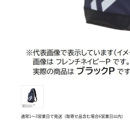
通常1～3営業日で発送（取寄せ品含む場合6営業日以内）