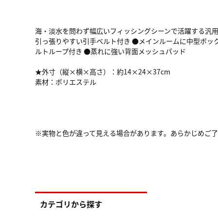
海・淡水を問わず幅広いフィッシングシーンで活躍する汎用
引っ張りやすい引手ベルト付き ●メインルームに中型ボック
ルトループ付き ●蒸れに強い背面メッシュパッド
★外寸（縦×横×高さ）：約14×24×37cm
素材：ポリエステル
※実物と色が違って見える場合があります。あらかじめご
カテゴリから探す