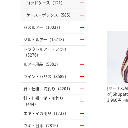
ロッドケース（121）
ケース・ボックス（585）
バスルアー（10037）
ソルトルアー（15718）
トラウトルアー・フライ
（5276）
ルアー用品（5881）
ライン・ハリス（3589）
[マーナxJ
針・仕掛 海釣り（4201）
グ]Shup
針・仕掛 湖・川釣り
グ Drop 
3,960円
（税
（444）
（LC）ス
エギ・イカ用品（1737）
ウキ・目印（2815）