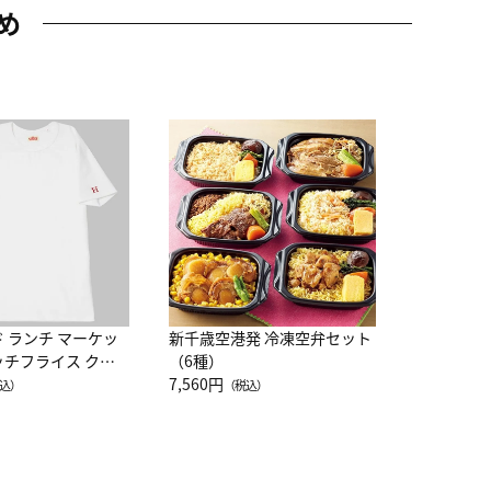
め
JAL特製
レー 200
10,800円
（
ド ランチ マーケッ
新千歳空港発 冷凍空弁セット
ッチフライス クル
（6種）
注半袖Ｔシャツ
7,560円
込）
（税込）