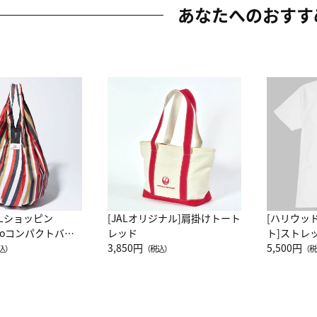
あなたへのおすす
ALショッピン
[JALオリジナル]肩掛けトート
[ハリウッ
attoコンパクトバッ
レッド
ト]ストレ
JAL客室乗務員
3,850円
ーネック別
5,500円
込）
（税込）
（税
カーフ柄