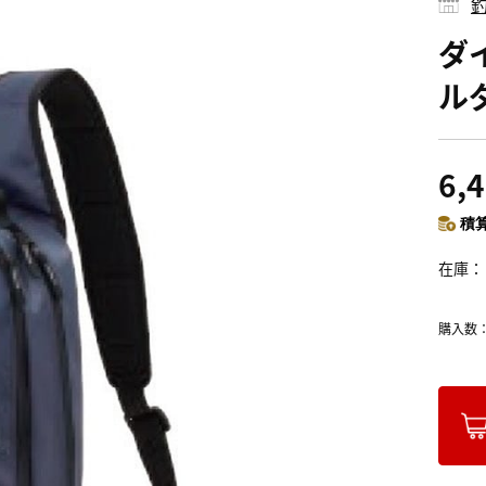
釣
ダ
ル
6,
積算
在庫
購入数