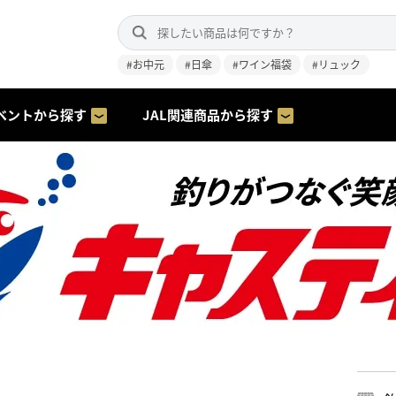
#お中元
#日傘
#ワイン福袋
#リュック
ベントから探す
JAL関連商品から探す