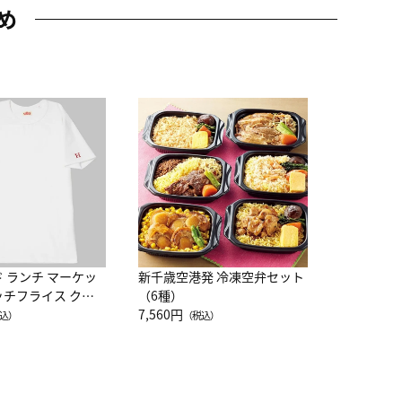
め
JAL特製
レー 200
10,800円
（
ド ランチ マーケッ
新千歳空港発 冷凍空弁セット
ッチフライス クル
（6種）
注半袖Ｔシャツ
7,560円
込）
（税込）