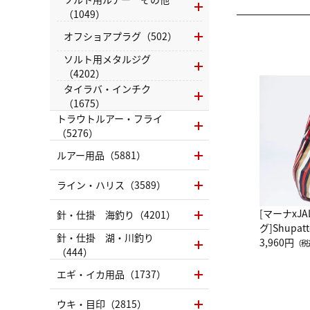
（1049）
オフショアプラグ（502）
ソルト用メタルジグ
（4202）
タイラバ・インチク
（1675）
トラウトルアー・フライ
（5276）
ルアー用品（5881）
ライン・ハリス（3589）
[マーナxJ
針・仕掛 海釣り（4201）
グ]Shup
針・仕掛 湖・川釣り
グ Drop 
3,960円
（税
（444）
（LC）ス
エギ・イカ用品（1737）
ウキ・目印（2815）