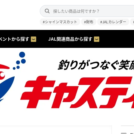
#シャインマスカット
#財布
#JALカレンダー
ベントから探す
JAL関連商品から探す