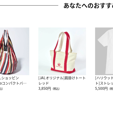
あなたへのおすす
ALショッピン
[JALオリジナル]肩掛けトート
[ハリウッ
attoコンパクトバッ
レッド
ト]ストレ
JAL客室乗務員
3,850円
ーネック別
5,500円
込）
（税込）
（税
カーフ柄