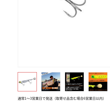
通常1～3営業日で発送（取寄せ品含む場合6営業日以内）