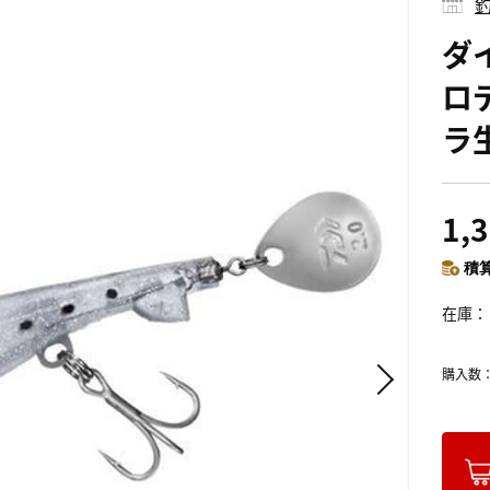
釣
ダ
ロデ
ラ
1,
積算
在庫
購入数