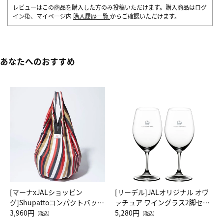
レビューはこの商品を購入した方のみ投稿いただけます。購入商品はログ
イン後、マイページ内
購入履歴一覧
からご確認いただけます。
あなたへのおすすめ
[マーナxJALショッピン
[リーデル]JALオリジナル オヴ
グ]Shupattoコンパクトバッグ
ァチュア ワイングラス2脚セッ
Drop JAL客室乗務員（LC）ス
3,960円
ト（レッドワイン）
5,280円
（税込）
（税込）