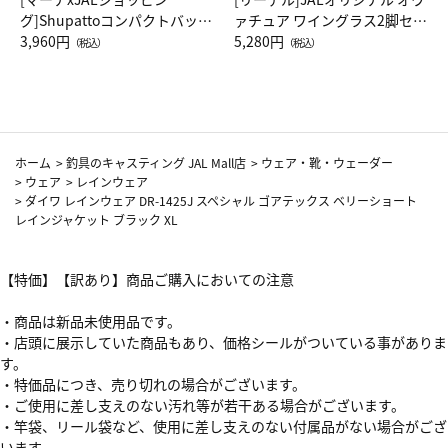
グ]Shupattoコンパクトバッグ
ァチュア ワイングラス2脚セッ
Drop JAL客室乗務員（LC）ス
3,960円
ト（レッドワイン）
5,280円
（税込）
（税込）
カーフ柄
ホーム
>
釣具のキャスティング JAL Mall店
>
ウェア・靴・ウェーダー
>
ウェア
>
レインウェア
>
ダイワ レインウェア DR-1425J スペシャル ゴアテックス ベリーショート
レインジャケット ブラック XL
【特価】【訳あり】商品ご購入においての注意
・商品は新品未使用品です。
・店頭に展示していた商品もあり、価格シールがついている事がありま
す。
・特価品につき、売り切れの場合がございます。
・ご使用に差し支えのない汚れ等が若干ある場合がございます。
・竿袋、リール袋など、使用に差し支えのない付属品がない場合がござ
います。