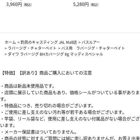
Drop JAL客室乗務員（LC）ス
3,960円
ト（レッドワイン）
5,280円
（税込）
（税込）
カーフ柄
ホーム
>
釣具のキャスティング JAL Mall店
>
バスルアー
>
ラバージグ・チャターベイト
>
バス用 ラバージグ・チャターベイト
>
ダイワ ラバージグ BHカバージグ 8g マッディスペシャル
【特価】【訳あり】商品ご購入においての注意
・商品は新品未使用品です。
・店頭に展示していた商品もあり、価格シールがついている事がありま
す。
・特価品につき、売り切れの場合がございます。
・ご使用に差し支えのない汚れ等が若干ある場合がございます。
・竿袋、リール袋など、使用に差し支えのない付属品がない場合がござ
います。
・メーカー保証書はついておりません。
・商品の状態に対するご質問には誠に申し訳ありませんが、お答え出来