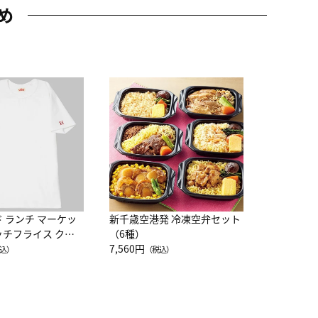
め
JAL特製
レー 200
10,800円
（
ド ランチ マーケッ
新千歳空港発 冷凍空弁セット
ッチフライス クル
（6種）
注半袖Ｔシャツ
7,560円
込）
（税込）