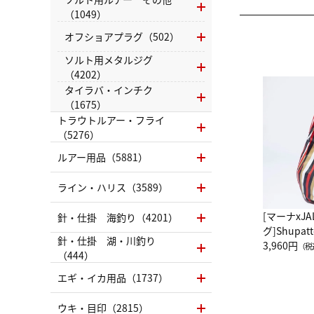
（1049）
オフショアプラグ（502）
ソルト用メタルジグ
（4202）
タイラバ・インチク
（1675）
トラウトルアー・フライ
（5276）
ルアー用品（5881）
ライン・ハリス（3589）
[マーナxJ
針・仕掛 海釣り（4201）
グ]Shup
針・仕掛 湖・川釣り
グ Drop 
3,960円
（税
（444）
（LC）ス
エギ・イカ用品（1737）
ウキ・目印（2815）