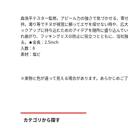
森浩平テスター監修。アピール力の強さで気づかせる、寄
拌。濁り等でチヌが視覚に頼ってエサを探せない時や、広
ックアップに持ち込むためのアイデアを随所に盛り込んでい
れ曲がり、フッキングミスの防止に役立つとともに、当社独
る。★全長：2.5inch
入数：8
素材：塩ビ
※実物と色が違って見える場合があります。あらかじめご
カテゴリから探す