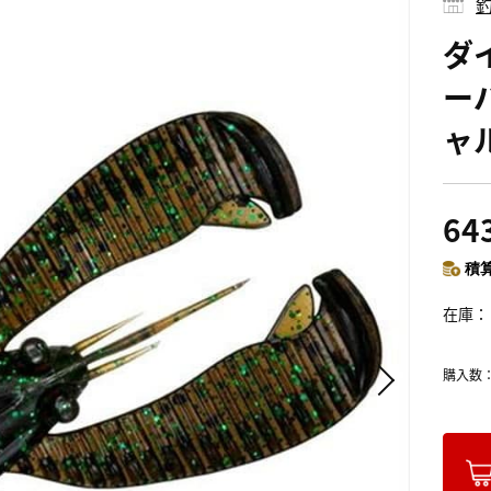
釣
ダ
ー
ャ
64
積算
在庫
購入数