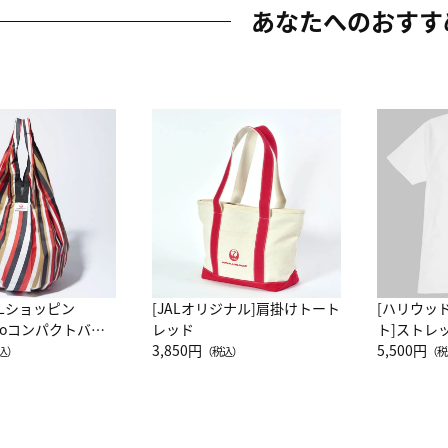
あなたへのおすす
ALショッピン
[JALオリジナル]肩掛けトート
[ハリウッ
attoコンパクトバッ
レッド
ト]ストレ
JAL客室乗務員
3,850円
ーネック別
5,500円
込）
（税込）
（税
カーフ柄