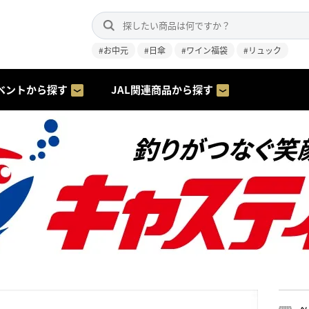
#お中元
#日傘
#ワイン福袋
#リュック
ベントから探す
JAL関連商品から探す