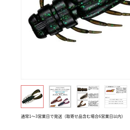
通常1～3営業日で発送（取寄せ品含む場合6営業日以内）