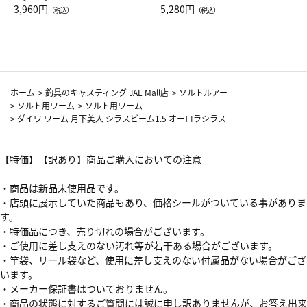
Drop JAL客室乗務員（LC）ス
3,960円
ト（レッドワイン）
5,280円
（税込）
（税込）
カーフ柄
ホーム
>
釣具のキャスティング JAL Mall店
>
ソルトルアー
>
ソルト用ワーム
>
ソルト用ワーム
>
ダイワ ワーム 月下美人 シラスビーム1.5 オーロラシラス
【特価】【訳あり】商品ご購入においての注意
・商品は新品未使用品です。
・店頭に展示していた商品もあり、価格シールがついている事がありま
す。
・特価品につき、売り切れの場合がございます。
・ご使用に差し支えのない汚れ等が若干ある場合がございます。
・竿袋、リール袋など、使用に差し支えのない付属品がない場合がござ
います。
・メーカー保証書はついておりません。
・商品の状態に対するご質問には誠に申し訳ありませんが、お答え出来