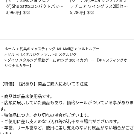
グ]Shupattoコンパクトバッグ
ァチュア ワイングラス2脚セッ
Drop JAL客室乗務員（LC）ス
3,960円
ト（レッドワイン）
5,280円
（税込）
（税込）
カーフ柄
ホーム
>
釣具のキャスティング JAL Mall店
>
ソルトルアー
>
ソルト用メタルジグ
>
ソルト用メタルジグ
>
ダイワ メタルジグ 電動ゲーム KYジグ 300 イカグロー 【キャスティングオ
リジナルカラー】
【特価】【訳あり】商品ご購入においての注意
・商品は新品未使用品です。
・店頭に展示していた商品もあり、価格シールがついている事がありま
す。
・特価品につき、売り切れの場合がございます。
・ご使用に差し支えのない汚れ等が若干ある場合がございます。
・竿袋、リール袋など、使用に差し支えのない付属品がない場合がござ
います。