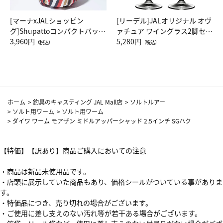
[マーナxJALショッピン
[リーデル]JALオリジナル オヴ
グ]Shupattoコンパクトバッグ
ァチュア ワイングラス2脚セッ
Drop JAL客室乗務員（LC）ス
3,960円
ト（レッドワイン）
5,280円
（税込）
（税込）
カーフ柄
ホーム
>
釣具のキャスティング JAL Mall店
>
ソルトルアー
>
ソルト用ワーム
>
ソルト用ワーム
>
ダイワ ワーム モアザン ミドルアッパーシャッド 2.5インチ SGハク
【特価】【訳あり】商品ご購入においての注意
・商品は新品未使用品です。
・店頭に展示していた商品もあり、価格シールがついている事がありま
す。
・特価品につき、売り切れの場合がございます。
・ご使用に差し支えのない汚れ等が若干ある場合がございます。