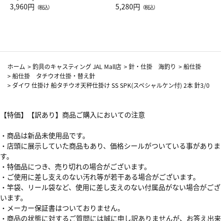
Drop JAL客室乗務員（LC）ス
3,960円
ト（レッドワイン）
5,280円
（税込）
（税込）
カーフ柄
ホーム
>
釣具のキャスティング JAL Mall店
>
針・仕掛 海釣り
>
船仕掛
>
船仕掛 タチウオ仕掛・替え針
>
ダイワ 仕掛け 船タチウオ天秤仕掛け SS SPK(スペシャルケン付) 2本 針3/0
【特価】【訳あり】商品ご購入においての注意
・商品は新品未使用品です。
・店頭に展示していた商品もあり、価格シールがついている事がありま
す。
・特価品につき、売り切れの場合がございます。
・ご使用に差し支えのない汚れ等が若干ある場合がございます。
・竿袋、リール袋など、使用に差し支えのない付属品がない場合がござ
います。
・メーカー保証書はついておりません。
・商品の状態に対するご質問には誠に申し訳ありませんが、お答え出来