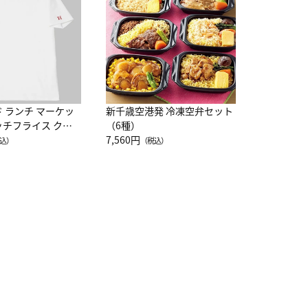
10,800円
（
ド ランチ マーケッ
新千歳空港発 冷凍空弁セット
ッチフライス クル
（6種）
注半袖Ｔシャツ
7,560円
込）
（税込）