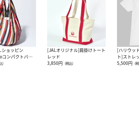
ALショッピン
[JALオリジナル]肩掛けトート
[ハリウッ
attoコンパクトバッ
レッド
ト]ストレ
JAL客室乗務員
3,850円
ーネック別
5,500円
込）
（税込）
（税
カーフ柄