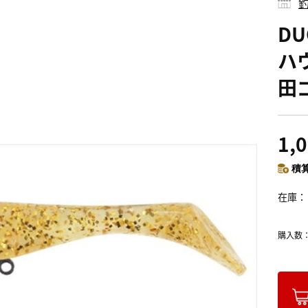
釣
D
ハ
田
1,
積算
在庫
購入数