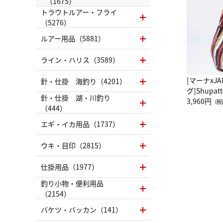
（1675）
トラウトルアー・フライ
（5276）
ルアー用品（5881）
ライン・ハリス（3589）
[マーナxJ
針・仕掛 海釣り（4201）
グ]Shup
針・仕掛 湖・川釣り
グ Drop 
3,960円
（税
（444）
（LC）ス
エギ・イカ用品（1737）
ウキ・目印（2815）
仕掛用品（1977）
釣り小物・便利用品
（2154）
バケツ・バッカン（141）