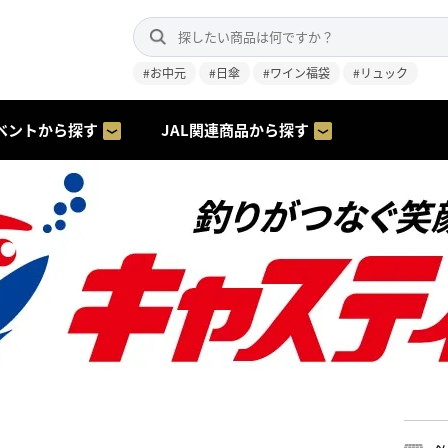
#お中元
#日傘
#ワイン福袋
#リュック
ベントから探す
JAL関連商品から探す