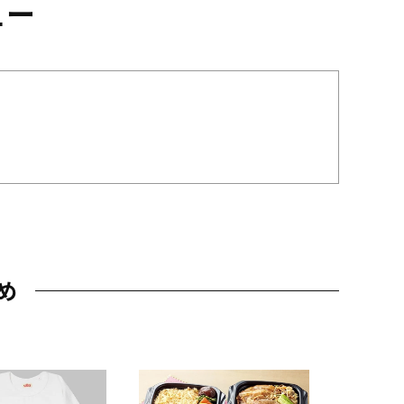
ュー
め
JAL特製
レー 200