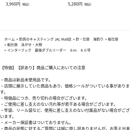
Drop JAL客室乗務員（LC）ス
3,960円
ト（レッドワイン）
5,280円
（税込）
（税込）
カーフ柄
ホーム
>
釣具のキャスティング JAL Mall店
>
針・仕掛 海釣り
>
船仕掛
>
船仕掛 泳がせ・大物
>
インターフック 最強ダブルリーダー ６ｍ ６０号
【特価】【訳あり】商品ご購入においての注意
・商品は新品未使用品です。
・店頭に展示していた商品もあり、価格シールがついている事がありま
す。
・特価品につき、売り切れの場合がございます。
・ご使用に差し支えのない汚れ等が若干ある場合がございます。
・竿袋、リール袋など、使用に差し支えのない付属品がない場合がござ
います。
・メーカー保証書はついておりません。
・商品の状態に対するご質問には誠に申し訳ありませんが、お答え出来